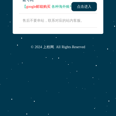
账号鸭
【
google邮箱购买
各种海外账号】
点击进入
售后不要串站，联系对应的站内客服。
© 2024 上粉网. All Rights Reserved