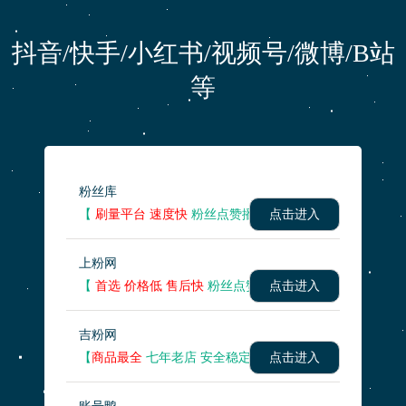
抖音/快手/小红书/视频号/微博/B站
等
粉丝库
【
刷量平台 速度快
粉丝点赞播放量 】
点击进入
上粉网
【
首选 价格低 售后快
粉丝点赞播放量 】
点击进入
吉粉网
【
商品最全
七年老店 安全稳定】
点击进入