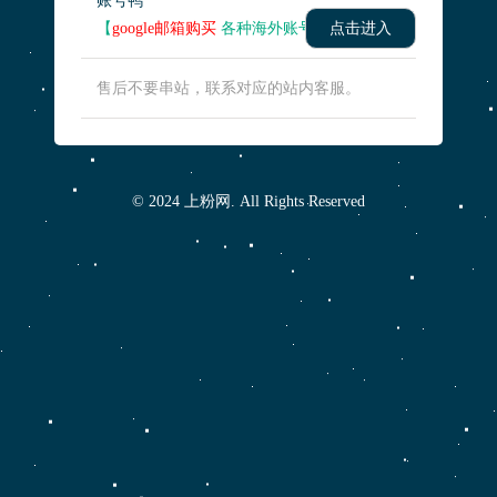
账号鸭
【
google邮箱购买
各种海外账号】
点击进入
售后不要串站，联系对应的站内客服。
© 2024 上粉网. All Rights Reserved