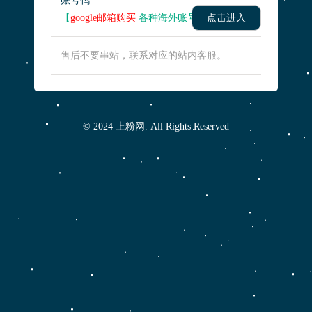
账号鸭
【
google邮箱购买
各种海外账号】
点击进入
售后不要串站，联系对应的站内客服。
© 2024 上粉网. All Rights Reserved