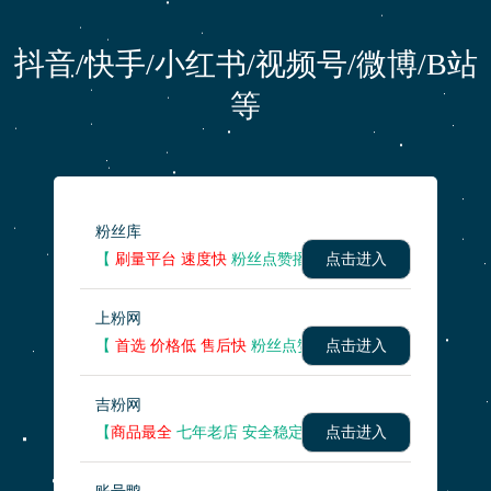
抖音/快手/小红书/视频号/微博/B站
等
粉丝库
【
刷量平台 速度快
粉丝点赞播放量 】
点击进入
上粉网
【
首选 价格低 售后快
粉丝点赞播放量 】
点击进入
吉粉网
【
商品最全
七年老店 安全稳定】
点击进入