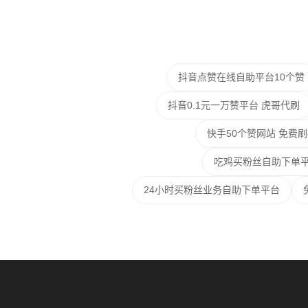
抖音点赞在线自助平台10个赞
抖音0.1元一万赞平台 虎哥代刷
快手50个赞网站 免费
吃鸡买粉丝自助下单平
24小时买粉丝业务自助下单平台