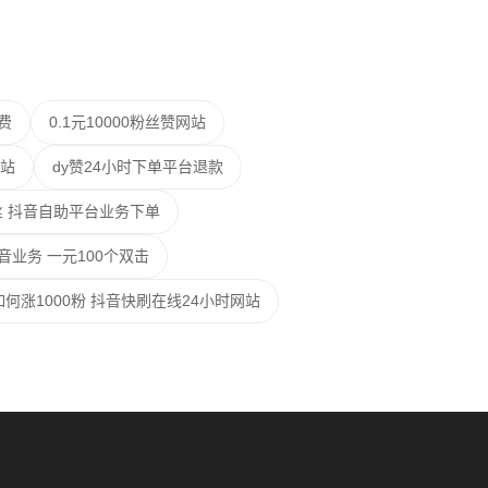
费
0.1元10000粉丝赞网站
站
dy赞24小时下单平台退款
丝 抖音自助平台业务下单
抖音业务 一元100个双击
何涨1000粉 抖音快刷在线24小时网站