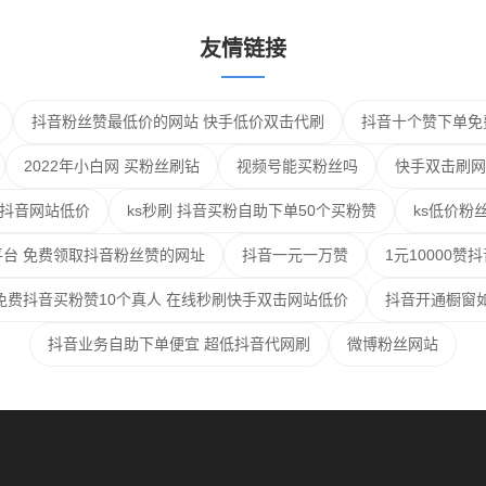
友情链接
抖音粉丝赞最低价的网站 快手低价双击代刷
抖音十个赞下单免
2022年小白网 买粉丝刷钻
视频号能买粉丝吗
快手双击刷网
刷抖音网站低价
ks秒刷 抖音买粉自助下单50个买粉赞
ks低价粉
台 免费领取抖音粉丝赞的网址
抖音一元一万赞
1元10000赞
免费抖音买粉赞10个真人 在线秒刷快手双击网站低价
抖音开通橱窗如
抖音业务自助下单便宜 超低抖音代网刷
微博粉丝网站