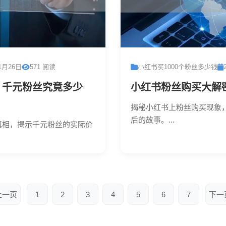
1月26日
571 阅读
小红书买1000个粉丝多少钱
：千元粉丝究竟多少
小红书粉丝购买大解
揭秘小红书上粉丝购买现象
后的故事。...
真相，揭示千元粉丝的实际价
上一页
1
2
3
4
5
6
7
下一