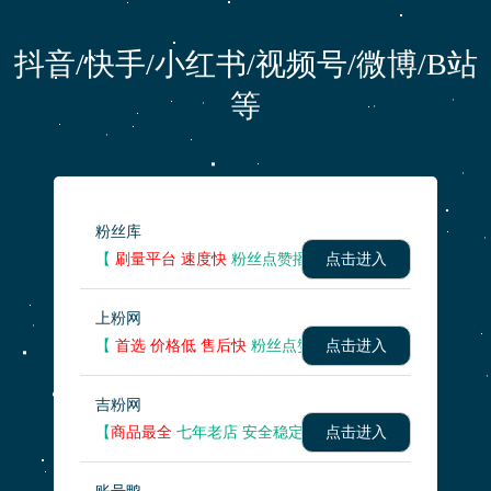
抖音/快手/小红书/视频号/微博/B站
等
粉丝库
【
刷量平台 速度快
粉丝点赞播放量 】
点击进入
上粉网
【
首选 价格低 售后快
粉丝点赞播放量 】
点击进入
吉粉网
【
商品最全
七年老店 安全稳定】
点击进入