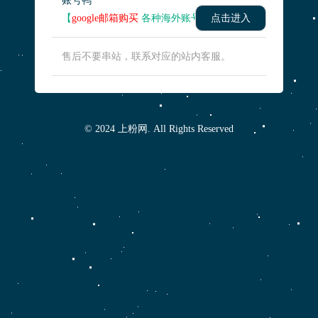
账号鸭
【
google邮箱购买
各种海外账号】
点击进入
售后不要串站，联系对应的站内客服。
© 2024 上粉网. All Rights Reserved