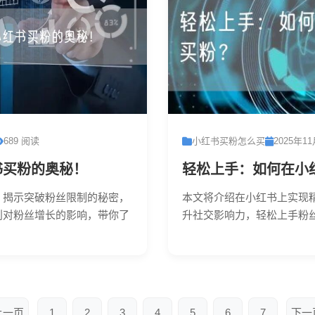
689 阅读
小红书买粉怎么买
2025年1
书买粉的奥秘！
轻松上手：如何在小
，揭示突破粉丝限制的秘密，
本文将介绍在小红书上实现
则对粉丝增长的影响，带你了
升社交影响力，轻松上手粉丝运
.
上一页
1
2
3
4
5
6
7
下一