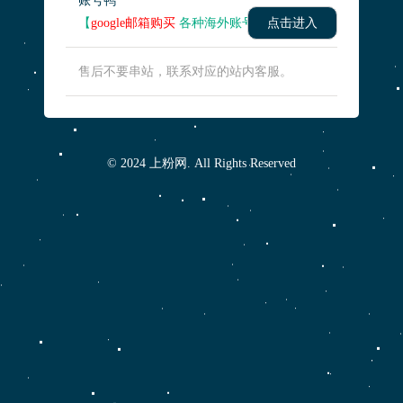
账号鸭
【
google邮箱购买
各种海外账号】
点击进入
售后不要串站，联系对应的站内客服。
© 2024 上粉网. All Rights Reserved