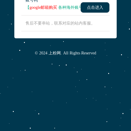
账号鸭
【
google邮箱购买
各种海外账号】
点击进入
售后不要串站，联系对应的站内客服。
© 2024 上粉网. All Rights Reserved