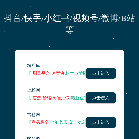
抖音/快手/小红书/视频号/微博/B站
等
粉丝库
【
刷量平台 速度快
粉丝点赞播放量 】
点击进入
上粉网
【
首选 价格低 售后快
粉丝点赞播放量 】
点击进入
吉粉网
【
商品最全
七年老店 安全稳定】
点击进入